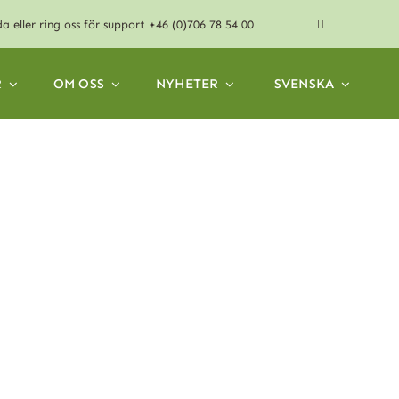
da
eller ring oss för support
+46 (0)706 78 54 00
R
OM OSS
NYHETER
SVENSKA