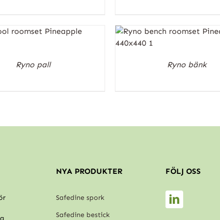
Ryno pall
Ryno bänk
NYA PRODUKTER
FÖLJ OSS
ör
Safedine spork
Safedine bestick
rg