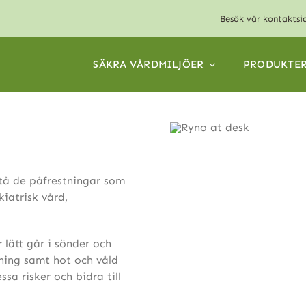
Besök vår
kontaktsi
SÄKRA VÅRDMILJÖER
PRODUKTE
stå de påfrestningar som
iatrisk vård,
r lätt går i sönder och
dning samt hot och våld
sa risker och bidra till