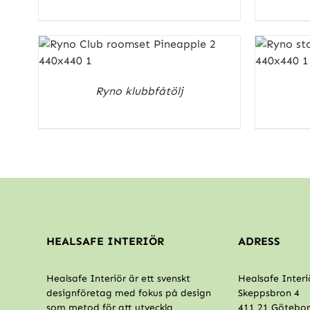
Ryno klubbfåtölj
HEALSAFE INTERIÖR
ADRESS
Healsafe Interiör är ett svenskt
Healsafe Interi
designföretag med fokus på design
Skeppsbron 4
som metod för att utveckla
411 21 Götebo