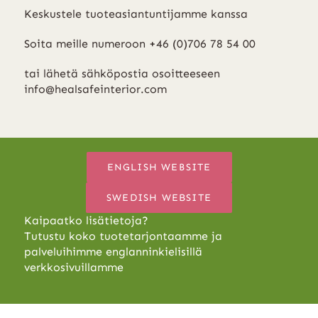
Keskustele tuoteasiantuntijamme kanssa
Soita meille numeroon +46 (0)706 78 54 00
tai lähetä sähköpostia osoitteeseen
info@healsafeinterior.com
ENGLISH WEBSITE
SWEDISH WEBSITE
Kaipaatko lisätietoja?
Tutustu koko tuotetarjontaamme ja
palveluihimme englanninkielisillä
verkkosivuillamme