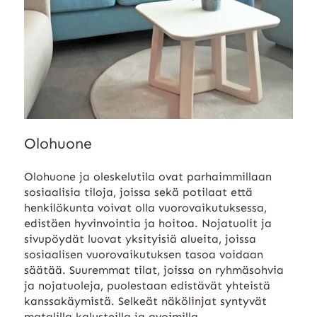
Olohuone
Olohuone ja oleskelutila ovat parhaimmillaan
sosiaalisia tiloja, joissa sekä potilaat että
henkilökunta voivat olla vuorovaikutuksessa,
edistäen hyvinvointia ja hoitoa. Nojatuolit ja
sivupöydät luovat yksityisiä alueita, joissa
sosiaalisen vuorovaikutuksen tasoa voidaan
säätää. Suuremmat tilat, joissa on ryhmäsohvia
ja nojatuoleja, puolestaan edistävät yhteistä
kanssakäymistä. Selkeät näkölinjat syntyvät
matalilla kalusteilla ja avoimilla