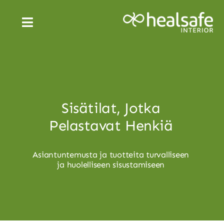
Skip
to
Toggle
content
Navigation
SUOMI
Sisätilat, Jotka
Pelastavat Henkiä
Asiantuntemusta ja tuotteita turvalliseen
ja huolelliseen sisustamiseen