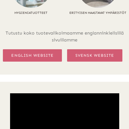
HYGIENIATUOTTEET
ERITYISEN HAASTAVAT YMPÄRISTÖT
Tutustu koko tuotevalikoimaamme englanninkielisillä
sivuillamme
ENGLISH WEBSITE
SVENSK WEBSITE