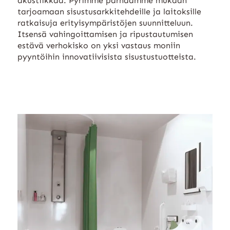
akustiikkaa. Pyrimme parhaamme mukaan
tarjoamaan sisustusarkkitehdeille ja laitoksille
ratkaisuja erityisympäristöjen suunnitteluun.
Itsensä vahingoittamisen ja ripustautumisen
estävä verhokisko on yksi vastaus moniin
pyyntöihin innovatiivisista sisustustuotteista.