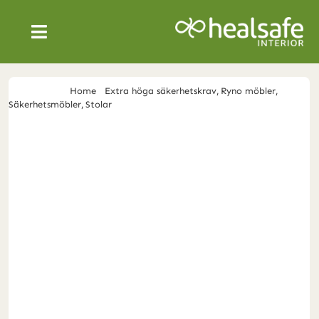
Skip
to
Toggle
content
Navigation
SÄKRA VÅRDMILJÖER
You are here:
Home
Extra höga säkerhetskrav
Ryno möbler
Säkerhetsmöbler
Stolar
Ryno klubbfåtölj
PRODUKTER
OM OSS
NYHETER
SVENSKA