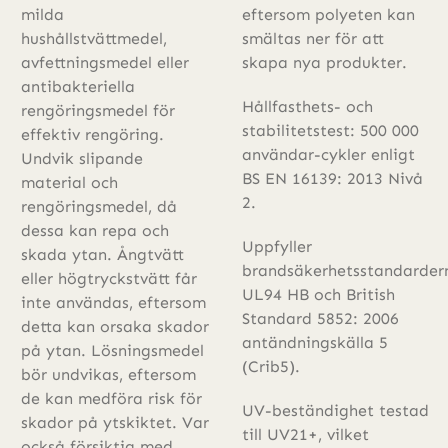
milda
eftersom polyeten kan
hushållstvättmedel,
smältas ner för att
avfettningsmedel eller
skapa nya produkter.
antibakteriella
Hållfasthets- och
rengöringsmedel för
stabilitetstest: 500 000
effektiv rengöring.
användar-cykler enligt
Undvik slipande
BS EN 16139: 2013 Nivå
material och
2.
rengöringsmedel, då
dessa kan repa och
Uppfyller
skada ytan. Ångtvätt
brandsäkerhetsstandarder
eller högtryckstvätt får
UL94 HB och British
inte användas, eftersom
Standard 5852: 2006
detta kan orsaka skador
antändningskälla 5
på ytan. Lösningsmedel
(Crib5).
bör undvikas, eftersom
de kan medföra risk för
UV-beständighet testad
skador på ytskiktet. Var
till UV21+, vilket
också försiktig med