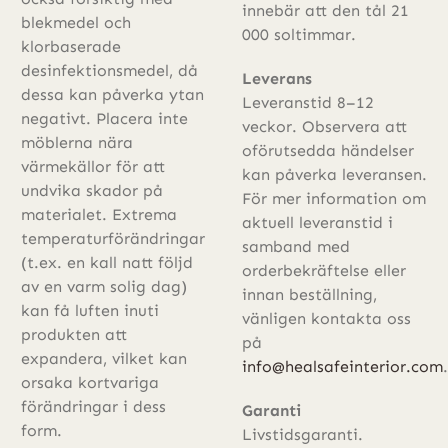
innebär att den tål 21
blekmedel och
000 soltimmar.
klorbaserade
desinfektionsmedel, då
Leverans
dessa kan påverka ytan
Leveranstid 8–12
negativt. Placera inte
veckor. Observera att
möblerna nära
oförutsedda händelser
värmekällor för att
kan påverka leveransen.
undvika skador på
För mer information om
materialet. Extrema
aktuell leveranstid i
temperaturförändringar
samband med
(t.ex. en kall natt följd
orderbekräftelse eller
av en varm solig dag)
innan beställning,
kan få luften inuti
vänligen kontakta oss
produkten att
på
expandera, vilket kan
info@healsafeinterior.com
.
orsaka kortvariga
förändringar i dess
Garanti
form.
Livstidsgaranti.