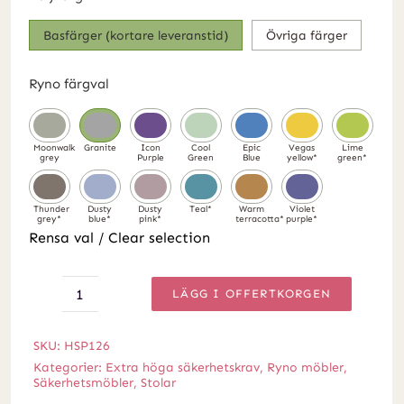
Basfärger (kortare leveranstid)
Övriga färger
Ryno färgval
Rensa val / Clear selection
LÄGG I OFFERTKORGEN
Ryno
klubbfåtölj
SKU:
HSP126
mängd
Kategorier:
Extra höga säkerhetskrav
,
Ryno möbler
,
Säkerhetsmöbler
,
Stolar