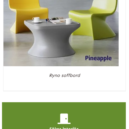
Ryno soffbord
Säker interiör