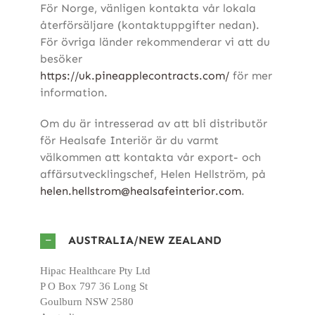
För Norge, vänligen kontakta vår lokala
återförsäljare (kontaktuppgifter nedan).
För övriga länder rekommenderar vi att du
besöker
https://uk.pineapplecontracts.com/
för mer
information.
Om du är intresserad av att bli distributör
för Healsafe Interiör är du varmt
välkommen att kontakta vår export- och
affärsutvecklingschef, Helen Hellström, på
helen.hellstrom@healsafeinterior.com
.
AUSTRALIA/NEW ZEALAND
Hipac Healthcare Pty Ltd
P O Box 797 36 Long St
Goulburn NSW 2580