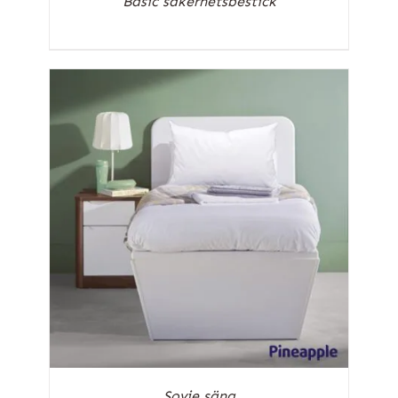
Basic säkerhetsbestick
Sovie säng