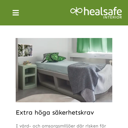
Skip
to
Toggle
content
Navigation
SÄKRA VÅRDMILJÖER
PRODUKTER
OM OSS
NYHETER
SVENSKA
Extra höga säkerhetskrav
I vård- och omsorgsmiljöer där risken för