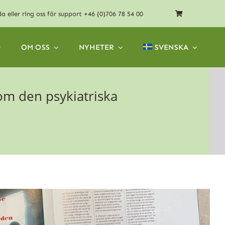
da
eller ring oss för support
+46 (0)706 78 54 00
OM OSS
NYHETER
SVENSKA
om den psykiatriska