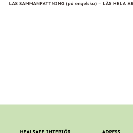
LÄS
SAMMANFATTNING (på engelska)
–
LÄS HELA AR
HEALSAFE INTERIÖR
ADRESS