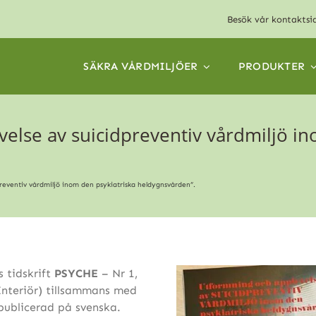
Besök vår
kontaktsi
SÄKRA VÅRDMILJÖER
PRODUKTER
else av suicidpreventiv vårdmiljö in
reventiv vårdmiljö inom den psykiatriska heldygnsvården”.
s tidskrift
PSYCHE
– Nr 1,
nteriör) tillsammans med
publicerad på svenska.