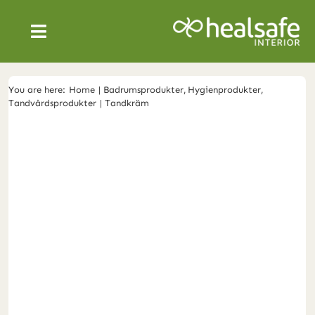
Skip
to
Toggle
content
Navigation
SÄKRA VÅRDMILJÖER
You are here:
Home
Badrumsprodukter
Hygienprodukter
Tandvårdsprodukter
Tandkräm
PRODUKTER
OM OSS
NYHETER
SVENSKA