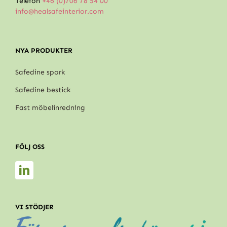
Telefon
+46 (0)706 78 54 00
info@healsafeinterior.com
NYA PRODUKTER
Safedine spork
Safedine bestick
Fast möbelinredning
FÖLJ OSS
VI STÖDJER