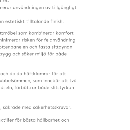
itet.
erar användningen av tillgängligt
estetiskt tilltalande finish.
ittmöbel som kombinerar komfort
inimerar risken för felanvändning
ottenpanelen och fasta sittdynan
 trygg och säker miljö för både
och dolda häftklamrar för att
Dubbelsömmen, som innebär att två
ädseln, förbättrar både slitstyrkan
d, säkrade med säkerhetsskruvar.
xtilier för bästa hållbarhet och