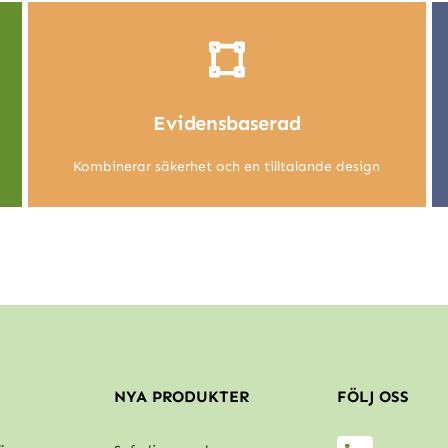
Evidensbaserad
Kombinerar säkerhet och en tilltalande design
NYA PRODUKTER
FÖLJ OSS