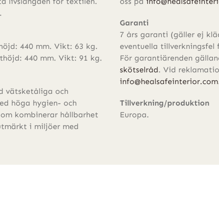
 livslängden för textilen.
oss på
info@healsafeinter
.
Garanti
7 års garanti (gäller ej kl
öjd: 440 mm. Vikt: 63 kg.
eventuella tillverkningsfel 
höjd: 440 mm. Vikt: 91 kg.
För garantiärenden gällande
skötselråd
. Vid reklamati
info@healsafeinterior.com
ed vätsketåliga och
med höga hygien- och
Tillverkning/produktion
 som kombinerar hållbarhet
Europa.
tmärkt i miljöer med