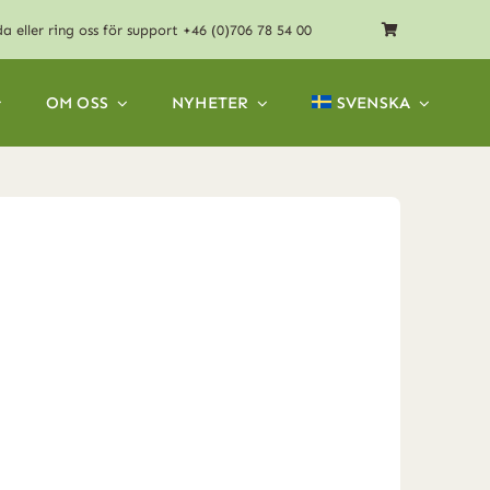
da
eller ring oss för support
+46 (0)706 78 54 00
OM OSS
NYHETER
SVENSKA
 soffa, zero depth