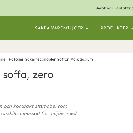
Besök vår
kontaktsi
SÄKRA VÅRDMILJÖER
PRODUKTER
me
Fåtöljer
Säkerhetsmöbler
Soffor
Vardagsrum
Sigma PLUS fåtölj &
 soffa, zero
ren och kompakt sittmöbel som
 särskilt anpassad för miljöer med