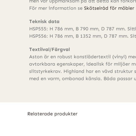
men var uppmärksam på att detta kan förkorta
För mer information se
Skötselråd för möbler
Teknisk data
HSP555: H 786 mm, B 790 mm, D 787 mm. Sitth
HSP556: H 786 mm, B 1352 mm, D 787 mm. Sitt
Textilval/Färgval
Aston är en robust konstlädertextil (vinyl) m
avtorkbara egenskaper, idealisk för miljöer 
slitstyrkekrav. Highland har en vävd struktur
med en varm, ombonad känsla. Båda passar u
Relaterade produkter