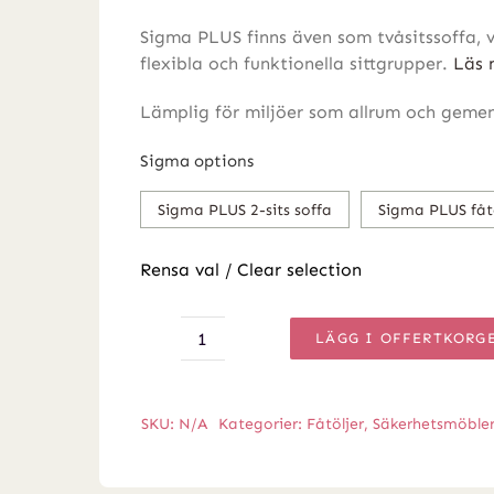
Sigma PLUS finns även som tvåsitssoffa, v
flexibla och funktionella sittgrupper.
Läs 
Lämplig för miljöer som allrum och gem
Sigma options
Sigma PLUS 2-sits soffa
Sigma PLUS fåt
Rensa val / Clear selection
LÄGG I OFFERTKORG
Sigma
PLUS
fåtölj
SKU:
N/A
Kategorier:
Fåtöljer
,
Säkerhetsmöble
&
soffa,
zero