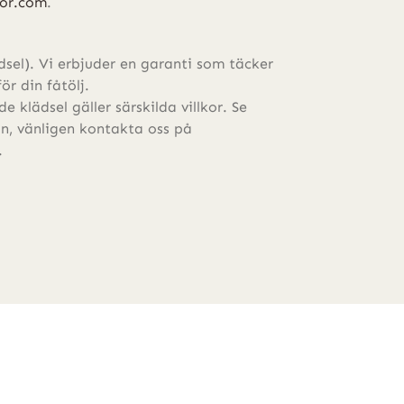
ior.com
.
ädsel). Vi erbjuder en garanti som täcker
för din fåtölj.
 klädsel gäller särskilda villkor. Se
on, vänligen kontakta oss på
.