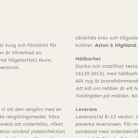
särskilda krav och tillgodo
 tung och förstärkt för
kulörer.
Aston
&
Highland
.
n är tillverkad av
Hållbarhet
d högelastisk) skum,
Styrka och stabilitet test
personal.
16139:2013), med hållbarh
Allt tyg är brandhämmand
Att klä om möbler är ett h
livslängden på möblen. Ko
 vi att den rengörs med en
Leverans
lda rengöringsmedel. Våra
Leveranstid 8–12 veckor. 
enkla att underhålla, vilket
påverka leveransen. För me
behov använd ytdesinfektion
samband med orderbekräfte