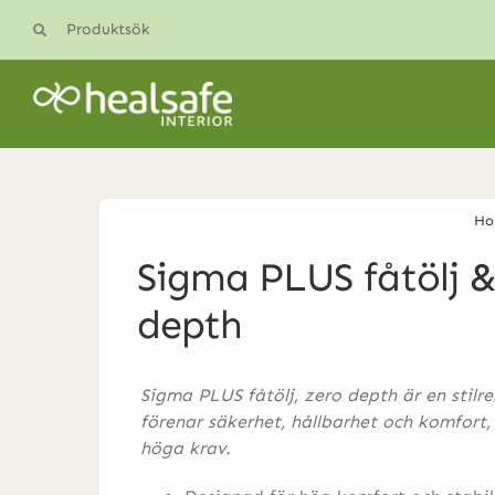
Skip
Produktsök
to
content
You are here:
Ho
Sigma PLUS fåtölj &
depth
Sigma PLUS fåtölj, zero depth är en stil
förenar säkerhet, hållbarhet och komfort,
höga krav.