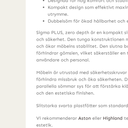
Designad för hög komfort och stabil
Kompakt design som effektivt maxim
utrymme.
Dubbelsöm för ökad hållbarhet och en 
Sigma PLUS, zero depth är en kompakt s
och säkerhet. Den tunga konstruktionen m
och ökar möbelns stabilitet. Den slutna b
förhindrar gömslen, vilket säkerställer en
användare och personal.
Möbeln är utrustad med säkerhetsskruvar 
förhindra missbruk och öka säkerheten. 
parallella sömmar sys för att förstärka kl
och den estetiska finishen.
Slitstarka svarta plastfötter som standar
Vi rekommenderar
Aston
eller
Highland
te
estetik.