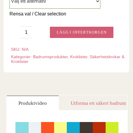
Rensa val / Clear selection
LÄGG I OFFERTKORGEN
Kroklist
badrum
SKU:
N/A
m
krok
Kategorier:
Badrumsprodukter
,
Kroklister
,
Säkerhetskrokar &
Kroklister
Max5
-
suicidpreventiv
mängd
Produktvideo
Utforma ett säkert badrum