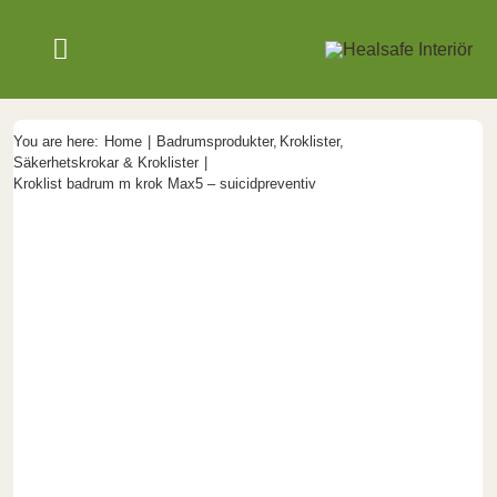
Skip
to
Toggle
content
Navigation
SÄKRA VÅRDMILJÖER
You are here:
Home
Badrumsprodukter
Kroklister
Säkerhetskrokar & Kroklister
Kroklist badrum m krok Max5 – suicidpreventiv
PRODUKTER
OM OSS
NYHETER
SVENSKA