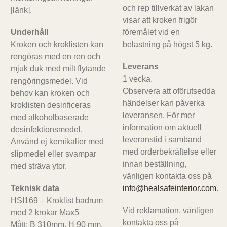
och rep tillverkat av lakan
[länk].
visar att kroken frigör
Underhåll
föremålet vid en
Kroken och kroklisten kan
belastning på högst 5 kg.
rengöras med en ren och
Leverans
mjuk duk med milt flytande
1 vecka.
rengöringsmedel. Vid
Observera att oförutsedda
behov kan kroken och
händelser kan påverka
kroklisten desinficeras
leveransen. För mer
med alkoholbaserade
information om aktuell
desinfektionsmedel.
leveranstid i samband
Använd ej kemikalier med
med orderbekräftelse eller
slipmedel eller svampar
innan beställning,
med sträva ytor.
vänligen kontakta oss på
Teknisk data
info@healsafeinterior.com
.
HSI169 – Kroklist badrum
Vid reklamation, vänligen
med 2 krokar Max5
kontakta oss på
Mått: B 310mm, H 90 mm,