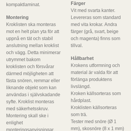
Färger
kompaktlaminat.
Vit med svarta kanter.
Montering
Levereras som standard
Kroklisten ska monteras
med vita krokar. Andra
mot en helt plan yta för att
färger (grå, svart, beige
uppnå en tät och stabil
och magenta) finns som
anslutning mellan kroklist
tillval.
och vägg. Detta minimerar
Hållbarhet
utrymmet bakom
Krokens utformning och
kroklisten och försvårar
material är valda för att
därmed möjligheten att
förlänga produktens
fästa snören, remmar eller
livslängd.
liknande objekt som kan
Kroken källsorteras som
användas i självskadande
hårdplast.
syfte. Kroklist monteras
Kroklisten källsorteras
med säkerhetsskruv.
som trä.
Montering skall ske i
Tester med snöre (Ø 1
enlighet
mm), skosnöre (8 x 1 mm)
monteringsanvisningar