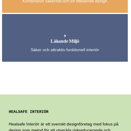
Kombinerar säkerhet och en tilltalande design
Läkande Miljö
Säker och attraktiv funktionell interiör
HEALSAFE INTERIÖR
Healsafe Interiör är ett svenskt designföretag med fokus på
design som metod för att utveckla riskreducerande och