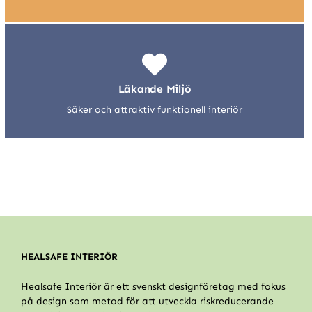
Läkande Miljö
Säker och attraktiv funktionell interiör
HEALSAFE INTERIÖR
Healsafe Interiör är ett svenskt designföretag med fokus
på design som metod för att utveckla riskreducerande