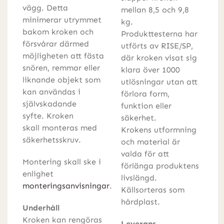
vägg. Detta
mellan 8,5 och 9,8
minimerar utrymmet
kg.
bakom kroken och
Produkttesterna har
försvårar därmed
utförts av RISE/SP,
möjligheten att fästa
där kroken visat sig
snören, remmar eller
klara över 1000
liknande objekt som
utlösningar utan att
kan användas i
förlora form,
självskadande
funktion eller
syfte. Kroken
säkerhet.
skall monteras med
Krokens utformning
säkerhetsskruv.
och material är
valda för att
Montering skall ske i
förlänga produktens
enlighet
livslängd.
monteringsanvisningar
.
Källsorteras som
hårdplast.
Underhåll
Kroken kan rengöras
Leverans