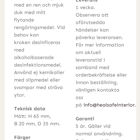
med en ren och mjuk
1 vecka.
duk med milt
Observera att
flytande
oförutsedda
rengöringsmedel. Vid
händelser kan
behov kan
påverka leveransen.
kroken desinficeras
För mer information
med
om aktuell
alkoholbaserade
leveranstid i
desinfektionsmedel.
samband med
Använd ej kemikalier
orderbekräftelse eller
med slipmedel eller
innan beställning,
svampar med sträva
vänligen kontakta
ytor.
oss
på
info@healsafeinterior.
Teknisk data
Mått: H 65 mm,
Garanti
B 20 mm, D 35 mm.
5 år. Gäller vid
normal användning.
Färger