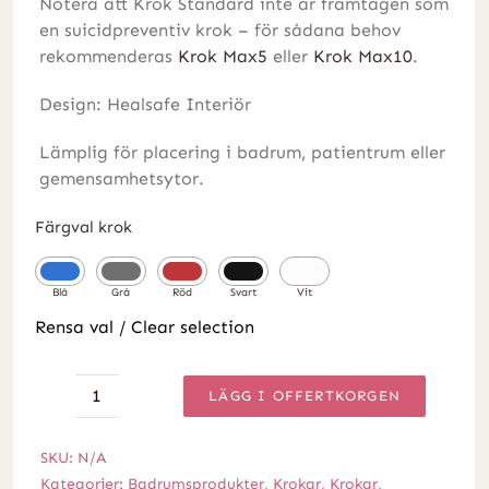
Notera att Krok Standard inte är framtagen som
en suicidpreventiv krok – för sådana behov
rekommenderas
Krok Max5
eller
Krok Max10
.
Design: Healsafe Interiör
Lämplig för placering i badrum, patientrum eller
gemensamhetsytor.
Färgval krok
Rensa val / Clear selection
LÄGG I OFFERTKORGEN
Krok
Standard
SKU:
N/A
mängd
Kategorier:
Badrumsprodukter
,
Krokar
,
Krokar
,