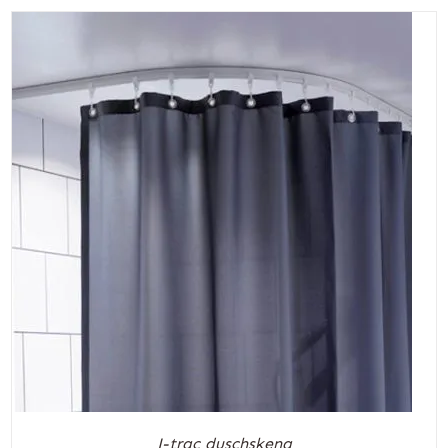
J-trac duschskena