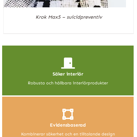
Krok Max5 – suicidpreventiv
Säker interiör
Robusta och hållbara interiörprodukter
Evidensbaserad
Kombinerar säkerhet och en tilltalande design