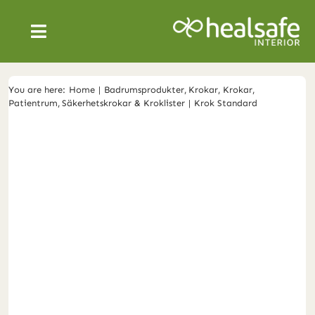
Skip
to
Toggle
content
Navigation
SÄKRA VÅRDMILJÖER
You are here:
Home
Badrumsprodukter
Krokar
Krokar
Patientrum
Säkerhetskrokar & Kroklister
Krok Standard
PRODUKTER
OM OSS
NYHETER
SVENSKA