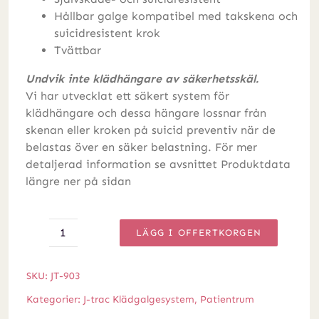
Hållbar galge kompatibel med takskena och
suicidresistent krok
Tvättbar
Undvik inte klädhängare av säkerhetsskäl.
Vi har utvecklat ett säkert system för
klädhängare och dessa hängare lossnar från
skenan eller kroken på suicid preventiv när de
belastas över en säker belastning. För mer
detaljerad information se avsnittet Produktdata
längre ner på sidan
LÄGG I OFFERTKORGEN
J-
trac
klädgalge,
SKU:
JT-903
robust
Kategorier:
J-trac Klädgalgesystem
,
Patientrum
mängd