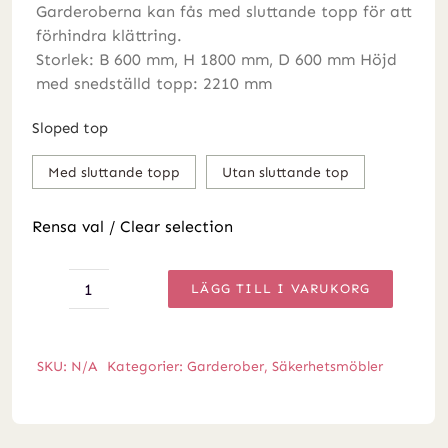
Garderoberna kan fås med sluttande topp för att
förhindra klättring.
Storlek: B 600 mm, H 1800 mm, D 600 mm Höjd
med snedställd topp: 2210 mm
Sloped top
Med sluttande topp
Utan sluttande top
Rensa val / Clear selection
LÄGG TILL I VARUKORG
Harby
PLUS
-
SKU:
N/A
Kategorier:
Garderober
,
Säkerhetsmöbler
Garderob
med
enkel
skena