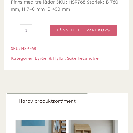
Finns med tre lådor SKU: HSP768 Storlek: B 760
mm, H 740 mm, D 450 mm
LÄGG TILL I VARUKORG
Harby
PLUS
-
SKU:
HSP768
Byrå
Kategorier:
Byråer & Hyllor
,
Säkerhetsmöbler
mängd
Harby produktsortiment