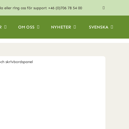
da
eller ring oss för support
+46 (0)706 78 54 00
R
OM OSS
NYHETER
SVENSKA
ch skrivbordspanel