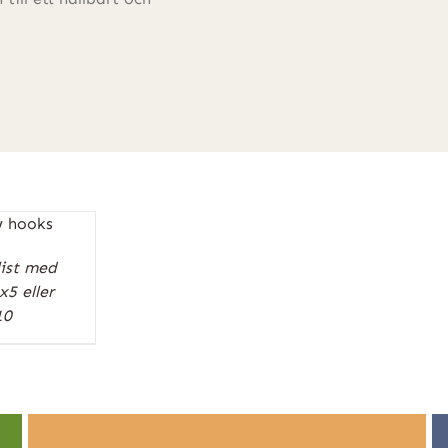
ist med
5 eller
10