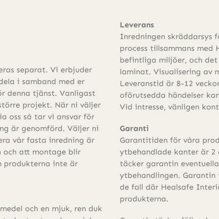
Leverans
Inredningen skräddarsys 
process tillsammans med H
befintliga miljöer, och det
eras separat. Vi erbjuder
laminat. Visualisering av 
ddela i samband med er
Leveranstid är 8-12 veckor
för denna tjänst. Vanligast
oförutsedda händelser kan
törre projekt. När ni väljer
Vid intresse, vänligen kon
a oss så tar vi ansvar för
ng är genomförd. Väljer ni
Garanti
era vår fasta inredning är
Garantitiden för våra pro
n och att montage blir
ytbehandlade kanter är 2 
m produkterna inte är
täcker garantin eventuella 
ytbehandlingen. Garantin 
de fall där Healsafe Inter
produkterna.
smedel och en mjuk, ren duk