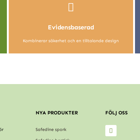
Evidensbaserad
Kombinerar säkerhet och en tilltalande design
NYA PRODUKTER
FÖLJ OSS
ör
Safedine spork