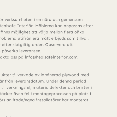
för verksamheten i en nära och gemensam
ealsafe Interiör. Möblerna kan anpassas efter
 finns möjlighet att välja mellan flera olika
möblerna utifrån era mått erbjuds som tillval.
 efter slutgiltig order. Observera att
 påverka leveransen.
takta oss på info@healsafeinterior.com.
dukter tillverkade av laminerad plywood med
år från leveransdatum. Under denna period
tillverkningsfel, materialdefekter och brister i
täcker även fel i montageprocessen på plats i
iörs anlitade/egna installatörer har monterat