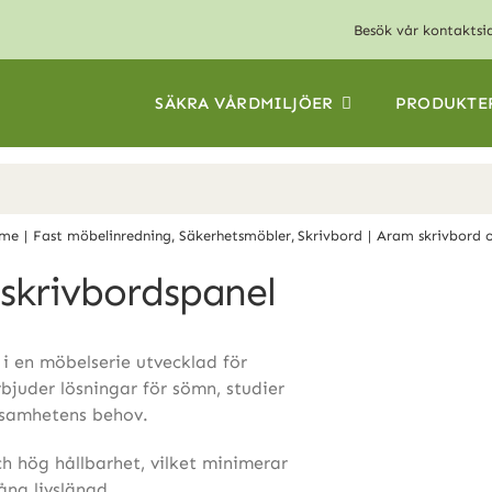
Besök vår
kontaktsi
SÄKRA VÅRDMILJÖER
PRODUKTE
me
Fast möbelinredning
Säkerhetsmöbler
Skrivbord
Aram skrivbord o
skrivbordspanel
i en möbelserie utvecklad för
bjuder lösningar för sömn, studier
ksamhetens behov.
h hög hållbarhet, vilket minimerar
lång livslängd.