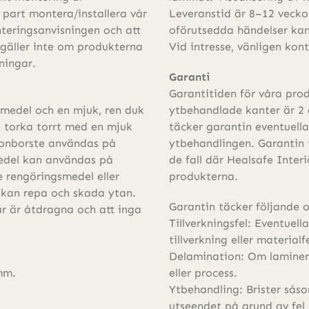
n part montera/installera vår
Leveranstid är 8–12 veckor
onteringsanvisningen och att
oförutsedda händelser kan
 gäller inte om produkterna
Vid intresse, vänligen ko
sningar.
Garanti
Garantitiden för våra pro
smedel och en mjuk, ren duk
ytbehandlade kanter är 2 
ch torka torrt med en mjuk
täcker garantin eventuella 
lonborste användas på
ytbehandlingen. Garantin 
edel kan användas på
de fall där Healsafe Inter
e rengöringsmedel eller
produkterna.
 kan repa och skada ytan.
Garantin täcker följande 
ar är åtdragna och att inga
Tillverkningsfel: Eventuel
tillverkning eller materialfe
Delamination: Om lamineri
mm.
eller process.
Ytbehandling: Brister såso
utseendet på grund av fel