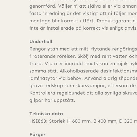
genomförd. Väljer ni att själva eller via anna
fasta inredning är det viktigt att ni följer m
montage blir korrekt utfört. Produktgarantin
inte är installerade på korrekt vis enligt anvi
Underhåll
Rengör ytan med ett milt, flytande rengöring
i roterande rörelser. Skölj med rent vatten o
trasa. Vid mer ingrodd smuts kan en mjuk ny
samma sätt. Alkoholbaserade desinfektionsm
laminatytor vid behov. Använd aldrig slipand
grova redskap som skursvampar, eftersom de
Kontrollera regelbundet att alla synliga skruv
glipor har uppstått.
Tekniska data
HSI863: Storlek H 600 mm, B 400 mm, D 320 
Färger