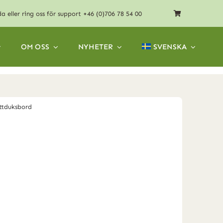
da
eller ring oss för support
+46 (0)706 78 54 00
OM OSS
NYHETER
SVENSKA
ttduksbord