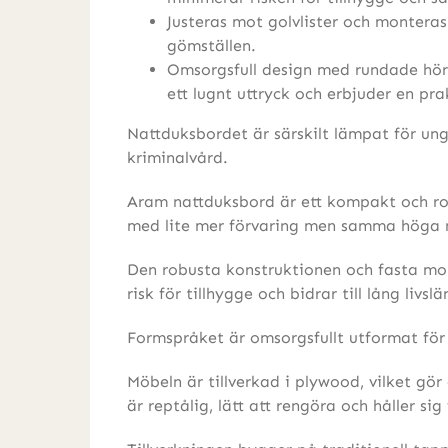
Justeras mot golvlister och monteras
gömställen.
Omsorgsfull design med rundade hör
ett lugnt uttryck och erbjuder en pra
Nattduksbordet är särskilt lämpat för u
kriminalvård.
Aram nattduksbord är ett kompakt och rob
med lite mer förvaring men samma höga n
Den robusta konstruktionen och fasta mon
risk för tillhygge och bidrar till lång livsl
Formspråket är omsorgsfullt utformat för 
Möbeln är tillverkad i plywood, vilket gör
är reptålig, lätt att rengöra och håller sig 