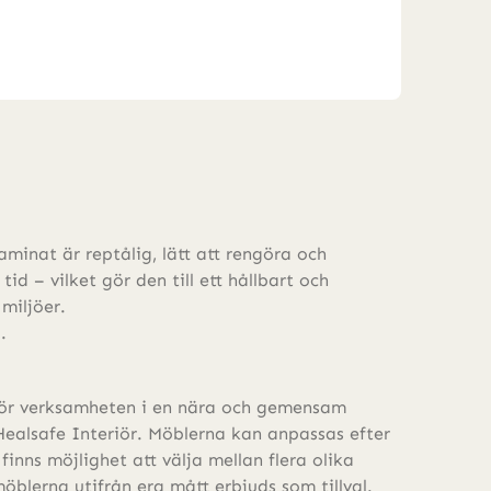
laminat är reptålig, lätt att rengöra och
tid – vilket gör den till ett hållbart och
 miljöer.
.
för verksamheten i en nära och gemensam
ealsafe Interiör. Möblerna kan anpassas efter
 finns möjlighet att välja mellan flera olika
möblerna utifrån era mått erbjuds som tillval.