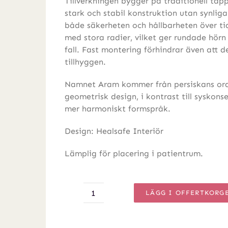
Tillverkningen bygger på traditionell tapp
stark och stabil konstruktion utan synliga
både säkerheten och hållbarheten över ti
med stora radier, vilket ger rundade hörn
fall. Fast montering förhindrar även att d
tillhyggen.
Namnet Aram kommer från persiskans ord
geometrisk design, i kontrast till syskon
mer harmoniskt formspråk.
Design: Healsafe Interiör
Lämplig för placering i patientrum.
LÄGG I OFFERTKORG
Aram
nattduksbord
mängd