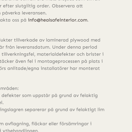
 efter slutgiltig order. Observera att
 påverka leveransen.
ntakta oss på
info@healsafeinterior.com
.
dukter tillverkade av laminerad plywood med
år från leveransdatum. Under denna period
tillverkningsfel, materialdefekter och brister i
täcker även fel i montageprocessen på plats i
iörs anlitade/egna installatörer har monterat
områden:
la defekter som uppstår på grund av felaktig
l.
ngslagren separerar på grund av felaktigt lim
m avflagning, fläckar eller försämringar i
 i ytbehandlingen.