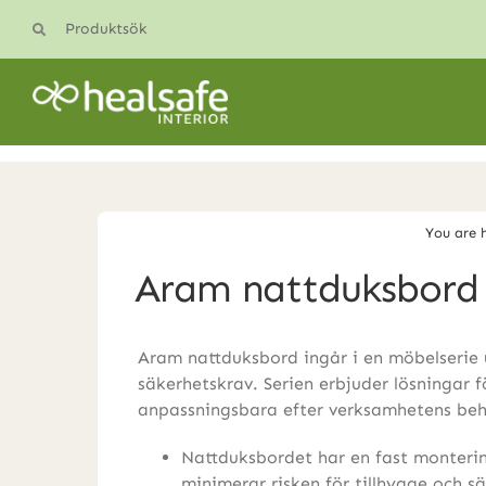
Skip
Produktsök
to
content
You are 
Aram nattduksbord
Aram nattduksbord ingår i en möbelserie 
säkerhetskrav. Serien erbjuder lösningar f
anpassningsbara efter verksamhetens beh
Nattduksbordet har en fast monterin
minimerar risken för tillhygge och sä