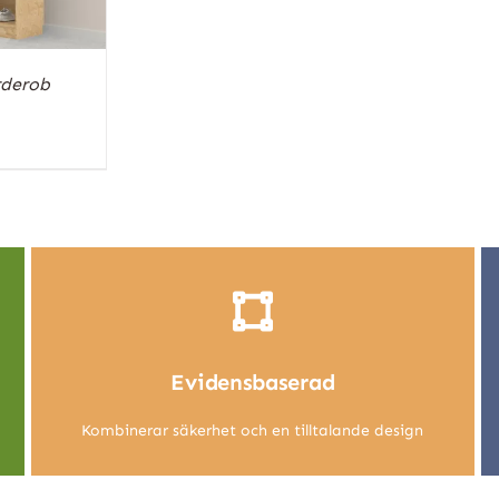
rderob
Evidensbaserad
Kombinerar säkerhet och en tilltalande design