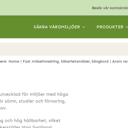
Besök vår
kontaktsi
SÄKRA VÅRDMILJÖER
PRODUKTER
here:
Home
Fast möbelinredning
Säkerhetsmöbler
Sängbord
Aram na
utvecklad för miljöer med höga
ör sömn, studier och förvaring,
ov.
g och hög hållbarhet, vilket
kerställer lång livslängd.