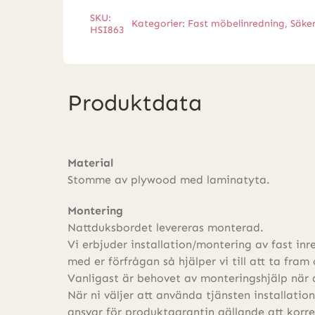
SKU:
Kategorier:
Fast möbelinredning
,
Säke
HSI863
Produktdata
Material
Stomme av plywood med laminatyta.
Montering
Nattduksbordet levereras monterad.
Vi erbjuder installation/montering av fast i
med er förfrågan så hjälper vi till att ta fram 
Vanligast är behovet av monteringshjälp när d
När ni väljer att använda tjänsten installatio
ansvar för produktgarantin gällande att korr