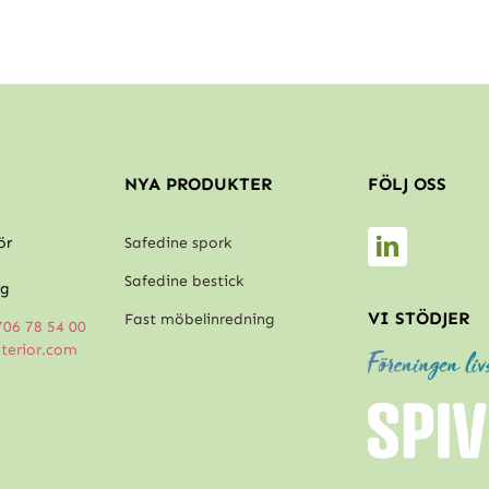
NYA PRODUKTER
FÖLJ OSS
ör
Safedine spork
Safedine bestick
rg
VI STÖDJER
Fast möbelinredning
706 78 54 00
nterior.com