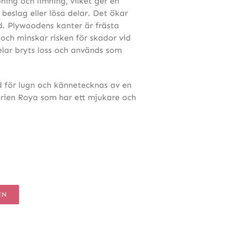
ning och limning, vilket ger en
 beslag eller lösa delar. Det ökar
d. Plywoodens kanter är frästa
 och minskar risken för skador vid
elar bryts loss och används som
 för lugn och kännetecknas av en
serien Roya som har ett mjukare och
EN