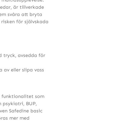
edar, är tillverkade
dem svåra att bryta
r risken för självskada
d tryck, avsedda för
a av eller slipa vass
 funktionalitet som
m psykiatri, BUP,
ven Safedine basic
föras mer med