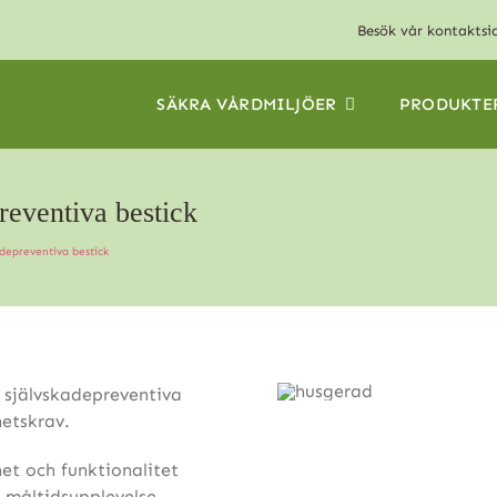
Besök vår
kontaktsi
SÄKRA VÅRDMILJÖER
PRODUKTE
reventiva bestick
adepreventiva bestick
e självskadepreventiva
hetskrav.
et och funktionalitet
 måltidsupplevelse.