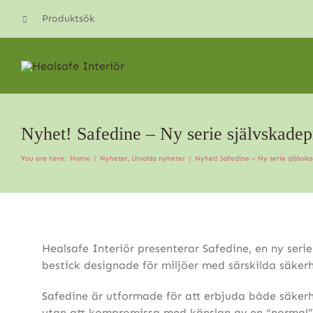
Skip
Produktsök
to
content
Nyhet! Safedine – Ny serie självskadep
You are here:
Home
Nyheter
Utvalda nyheter
Nyhet! Safedine – Ny serie självsk
Healsafe Interiör presenterar Safedine, en ny seri
bestick designade för miljöer med särskilda säker
Safedine är utformade för att erbjuda både säkerh
utan att kompromissa med känslan av en “normal”