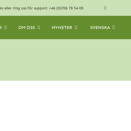
da
eller ring oss för support
+46 (0)706 78 54 00
R
OM OSS
NYHETER
SVENSKA