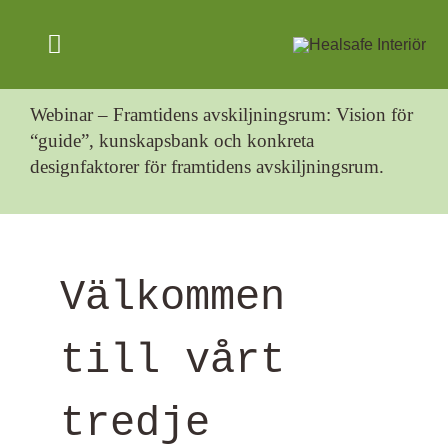
Skip
to
Toggle
content
Navigation
Webinar – Framtidens avskiljningsrum: Vision för
SAFE ENVIRONMENTS
“guide”, kunskapsbank och konkreta
designfaktorer för framtidens avskiljningsrum.
PRODUCTS
ABOUT US
Välkommen
NEWS
ENGLISH
till vårt
tredje