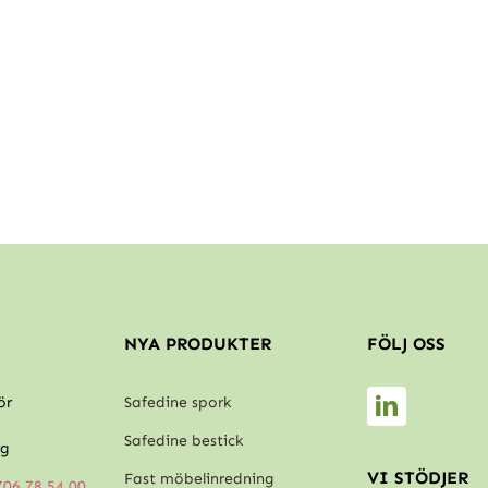
NYA PRODUKTER
FÖLJ OSS
ör
Safedine spork
Safedine bestick
rg
VI STÖDJER
Fast möbelinredning
706 78 54 00