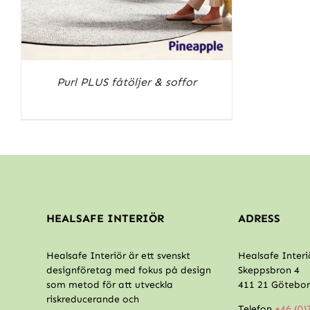
Purl PLUS fåtöljer & soffor
HEALSAFE INTERIÖR
ADRESS
Healsafe Interiör är ett svenskt
Healsafe Interi
designföretag med fokus på design
Skeppsbron 4
som metod för att utveckla
411 21 Götebo
riskreducerande och
Telefon
+46 (0)